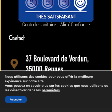
Contrôle sanitaire – Alim’ Confiance
Contact
37 Boulevard de Verdun,
35000 Rennes
Nous utilisons des cookies pour vous offrir la meilleure
Consultez nos disponibilités
expérience sur notre site.
Vous pouvez en savoir plus sur les cookies que nous utilisons ou
Réservation en quelques clics
les désactiver dans les
paramètres
.
Accepter
RÉSERVER EN LIGNE